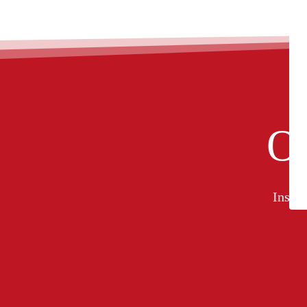
On
Inscri