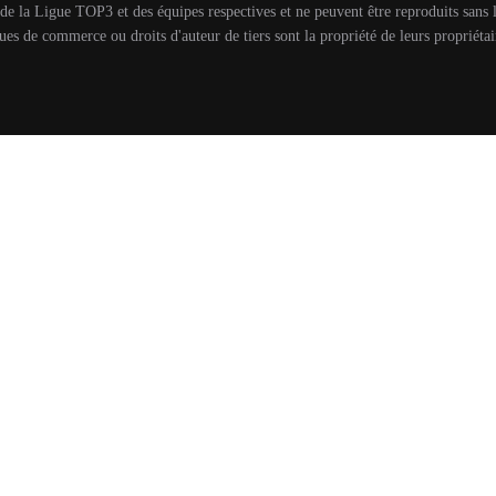
é de la Ligue TOP3 et des équipes respectives et ne peuvent être reproduits san
ues de commerce ou droits d'auteur de tiers sont la propriété de leurs propriétair