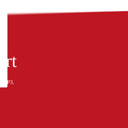
urt
e TOP3.