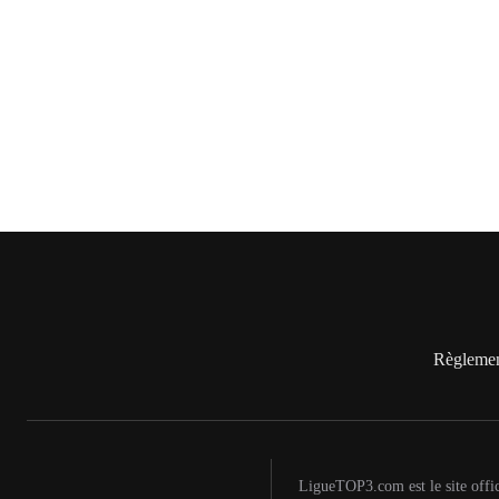
Règlemen
LigueTOP3.com est le site offi