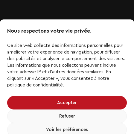
Nous respectons votre vie privée.
Ce site web collecte des informations personnelles pour
améliorer votre expérience de navigation, pour diffuser
des publicités et analyser le comportement des visiteurs.
Les informations que nous collectons peuvent inclure
LigueTOP3.com est le site officiel de la Ligue TOP3 de
votre adresse IP et d'autres données similaires. En
basketball. Tous les logos et marques de la Ligue
cliquant sur « Accepter », vous consentez à notre
TOP3 ainsi que les logos et marques d'équipe de la
politique de confidentialité.
Ligue TOP3 représentés ici sont la propriété de la
Ligue TOP3 et des équipes respectives et ne
peuvent être reproduits sans le consentement écrit
Accepter
préalable de la Ligue TOP3. Tous droits réservés.
Toutes les autres marques de commerce ou droits
Refuser
d'auteur de tiers sont la propriété de leurs
propriétaires respectifs. Tous droits réservés.
Voir les préférences