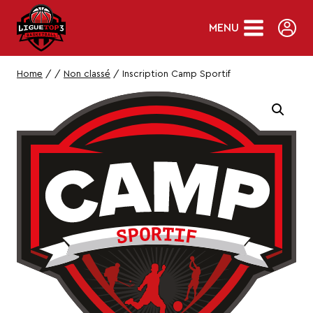
Skip
to
MENU
content
Home
/
/
Non classé
/
Inscription Camp Sportif