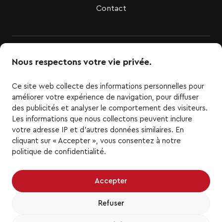
Contact
Nous respectons votre vie privée.
Ce site web collecte des informations personnelles pour
améliorer votre expérience de navigation, pour diffuser
des publicités et analyser le comportement des visiteurs.
Les informations que nous collectons peuvent inclure
LigueTOP3.com est le site officiel de la Ligue TOP3 de
votre adresse IP et d'autres données similaires. En
basketball. Tous les logos et marques de la Ligue
cliquant sur « Accepter », vous consentez à notre
TOP3 ainsi que les logos et marques d'équipe de la
politique de confidentialité.
Ligue TOP3 représentés ici sont la propriété de la
Ligue TOP3 et des équipes respectives et ne
peuvent être reproduits sans le consentement écrit
Accepter
préalable de la Ligue TOP3. Tous droits réservés.
Toutes les autres marques de commerce ou droits
Refuser
d'auteur de tiers sont la propriété de leurs
propriétaires respectifs. Tous droits réservés.