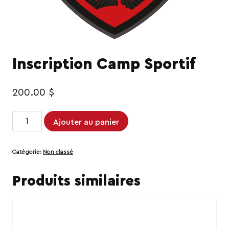
Inscription Camp Sportif
200.00
$
quantité
Ajouter au panier
de
Inscription
Catégorie:
Non classé
Camp
Sportif
Produits similaires