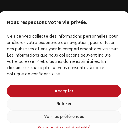
Nous respectons votre vie privée.
Ce site web collecte des informations personnelles pour
améliorer votre expérience de navigation, pour diffuser
des publicités et analyser le comportement des visiteurs.
Les informations que nous collectons peuvent inclure
LigueTOP3.com est le site officiel de la Ligue TOP3 de
votre adresse IP et d'autres données similaires. En
basketball. Tous les logos et marques de la Ligue
cliquant sur « Accepter », vous consentez à notre
TOP3 ainsi que les logos et marques d'équipe de la
politique de confidentialité.
Ligue TOP3 représentés ici sont la propriété de la
Ligue TOP3 et des équipes respectives et ne
peuvent être reproduits sans le consentement écrit
Accepter
préalable de la Ligue TOP3. Tous droits réservés.
Toutes les autres marques de commerce ou droits
Refuser
d'auteur de tiers sont la propriété de leurs
propriétaires respectifs. Tous droits réservés.
Voir les préférences
Politique de confidentialité