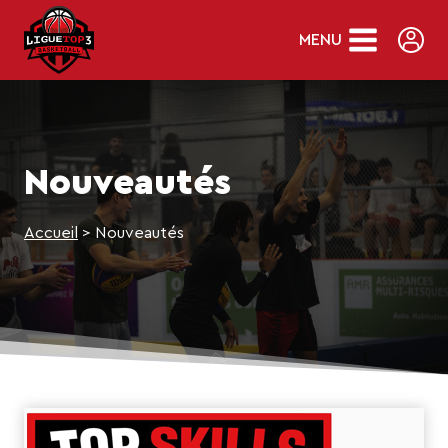
Skip
to
MENU
content
Nouveautés
Accueil
>
Nouveautés