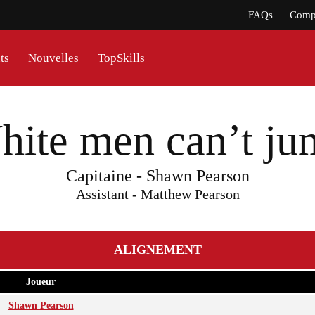
FAQs
Compt
ts
Nouvelles
TopSkills
hite men can’t ju
Capitaine - Shawn Pearson
Assistant - Matthew Pearson
ALIGNEMENT
Joueur
Shawn Pearson