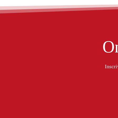
On
Inscri