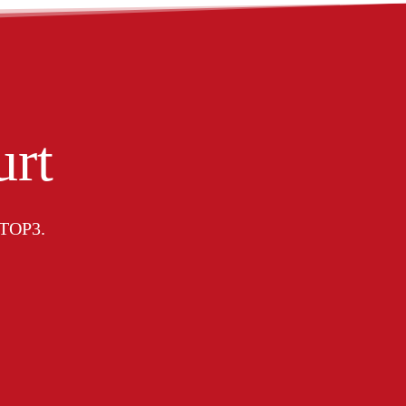
urt
e TOP3.