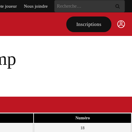
Rechercher :
e joueur
Nous joindre
Inscriptions
mp
Numéro
18