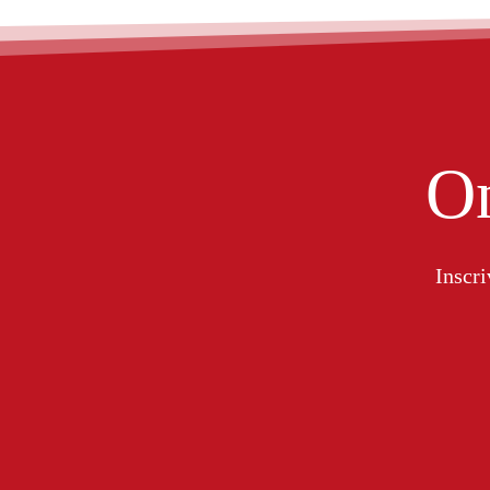
On
Inscri