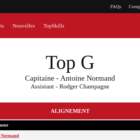
FAQs
Compt
ts
Nouvelles
TopSkills
Top G
Capitaine - Antoine Normand
Assistant - Rodger Champagne
ALIGNEMENT
ueur
e Normand