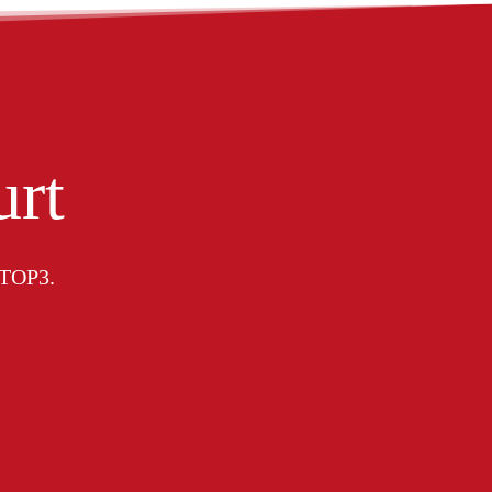
urt
e TOP3.