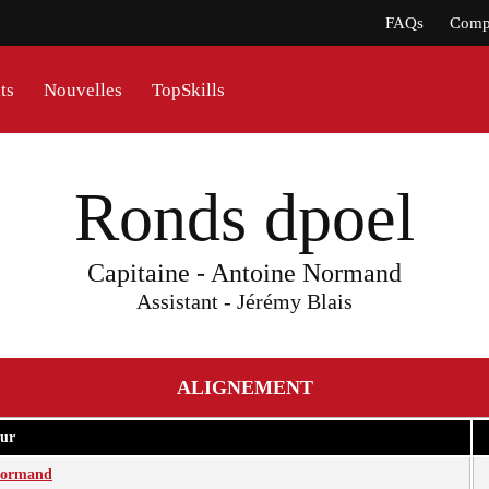
FAQs
Compt
ts
Nouvelles
TopSkills
Ronds dpoel
Capitaine - Antoine Normand
Assistant - Jérémy Blais
ALIGNEMENT
ur
Normand