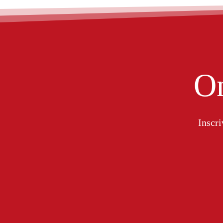
On
Inscri