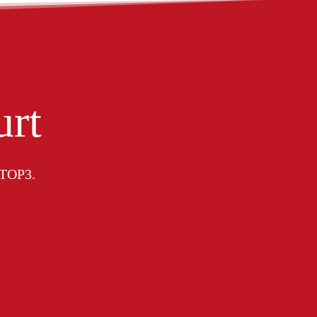
urt
e TOP3.