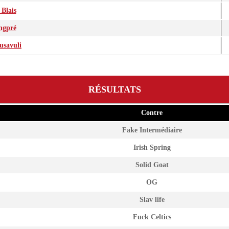
Blais
ngpré
savuli
RÉSULTATS
Contre
Fake Intermédiaire
Irish Spring
Solid Goat
OG
Slav life
Fuck Celtics