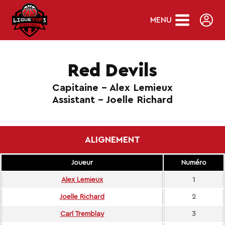
Skip
to
MENU
content
Red Devils
Capitaine - Alex Lemieux
Assistant - Joelle Richard
ALIGNEMENT
Joueur
Numéro
Alex Lemieux
1
Joelle Richard
2
Carl Tremblay
3