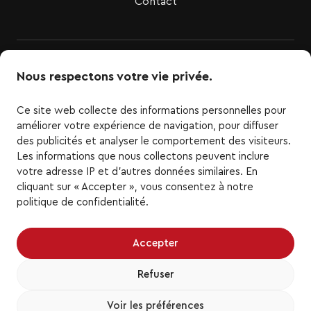
Contact
Nous respectons votre vie privée.
Ce site web collecte des informations personnelles pour
améliorer votre expérience de navigation, pour diffuser
des publicités et analyser le comportement des visiteurs.
Les informations que nous collectons peuvent inclure
LigueTOP3.com est le site officiel de la Ligue TOP3 de
votre adresse IP et d'autres données similaires. En
basketball. Tous les logos et marques de la Ligue
cliquant sur « Accepter », vous consentez à notre
TOP3 ainsi que les logos et marques d'équipe de la
politique de confidentialité.
Ligue TOP3 représentés ici sont la propriété de la
Ligue TOP3 et des équipes respectives et ne
peuvent être reproduits sans le consentement écrit
Accepter
préalable de la Ligue TOP3. Tous droits réservés.
Toutes les autres marques de commerce ou droits
Refuser
d'auteur de tiers sont la propriété de leurs
propriétaires respectifs. Tous droits réservés.
Voir les préférences