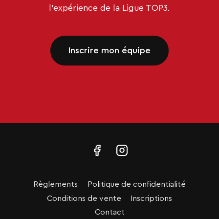
l’expérience de la Ligue TOP3.
Inscrire mon équipe
Règlements
Politique de confidentialité
Conditions de vente
Inscriptions
Contact