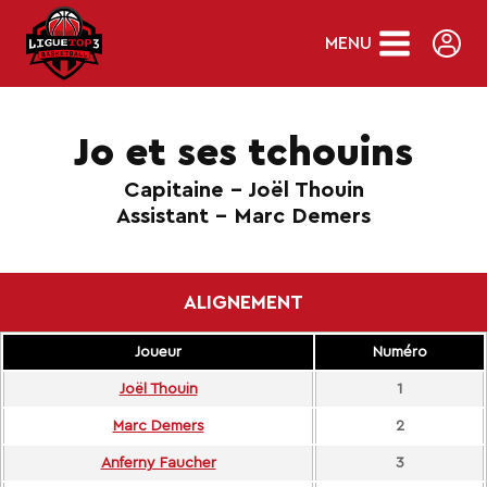
Skip
to
MENU
content
Jo et ses tchouins
Capitaine - Joël Thouin
Assistant - Marc Demers
ALIGNEMENT
Joueur
Numéro
Joël Thouin
1
Marc Demers
2
Anferny Faucher
3